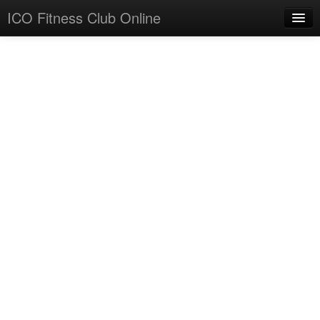
ICO Fitness Club Online
Sinse Feb., 1997
Home
About
Contact