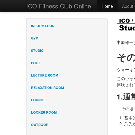
ICO Fitness Club Online
Home
About
INFORMATION
GYM
中原雄一
STUDIO
そ
POOL
ウォーキ
LECTURE ROOM
このウォ
体験され
RELAXATION ROOM
1.
LOUNGE
「その場
LOCKER ROOM
基本
爪先
OUTDOOR