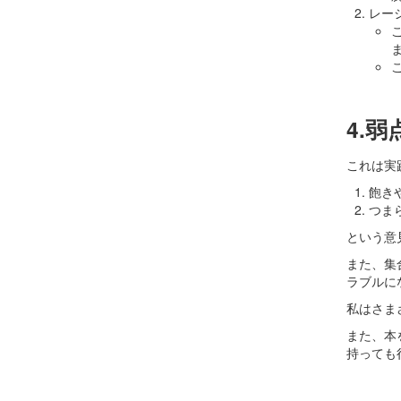
レー
4.弱
これは実
飽き
つま
という意
また、集
ラブルに
私はさま
また、本
持っても