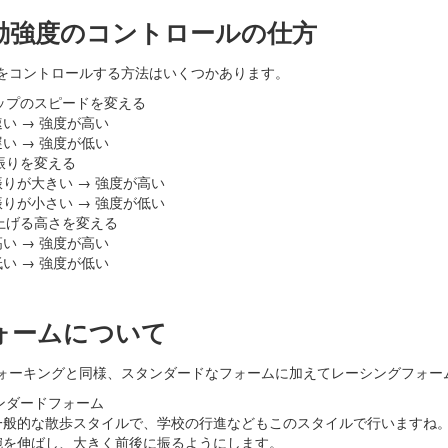
運動強度のコントロールの仕方
をコントロールする方法はいくつかあります。
ップのスピードを変える
速い → 強度が高い
遅い → 強度が低い
振りを変える
振りが大きい → 強度が高い
振りが小さい → 強度が低い
上げる高さを変える
高い → 強度が高い
低い → 強度が低い
フォームについて
ォーキングと同様、スタンダードなフォームに加えてレーシングフォー
ンダードフォーム
一般的な散歩スタイルで、学校の行進などもこのスタイルで行いますね
腕を伸ばし、大きく前後に振るようにします。