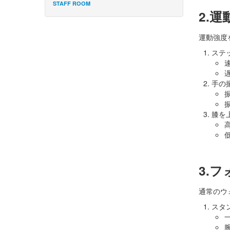
STAFF ROOM
2.
運動強度
ステ
手の
膝を
3.
通常のウ
スタ